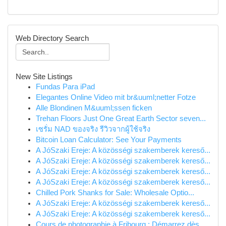
Web Directory Search
New Site Listings
Fundas Para iPad
Elegantes Online Video mit br&uuml;netter Fotze
Alle Blondinen M&uuml;ssen ficken
Trehan Floors Just One Great Earth Sector seven...
เซรั่ม NAD ของจริง รีวิวจากผู้ใช้จริง
Bitcoin Loan Calculator: See Your Payments
A JóSzaki Ereje: A közösségi szakemberek kereső...
A JóSzaki Ereje: A közösségi szakemberek kereső...
A JóSzaki Ereje: A közösségi szakemberek kereső...
A JóSzaki Ereje: A közösségi szakemberek kereső...
Chilled Pork Shanks for Sale: Wholesale Optio...
A JóSzaki Ereje: A közösségi szakemberek kereső...
A JóSzaki Ereje: A közösségi szakemberek kereső...
Cours de photographie à Fribourg : Démarrez dès...