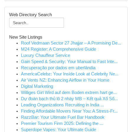
Web Directory Search
New Site Listings
Roof Vedmaan Sector 27 Jhajjar – A Promising De...
M24 Register: A Comprehensive Guide
Luxury Chauffeur Service
Gain Speed & Security: Your Manual to Fast Inte...
Recuperação por dados em uberlândia
AmericaCelebz: Your Inside Look at Celebrity Ne...
Air Vents NZ: Enhancing Airflow in Your Home
Digital Marketing
Williges Girl Wird auf dem Boden extrem hart ge...
Dự đoán bạch thủ lô 2 nháy MB – Kết quả Xổ Số...
Leading Organizations Recruiting in India ...
Finding Affordable Movers Near You: A Stress-Fr...
RazzBar: Your Ultimate Fuel Bar Handbook
Premier Tourism Firm 2025: Defining the ...
Superdope Vapes: Your Ultimate Guide