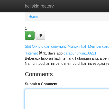
heliskidirectory
Home
New Site Listings
Add Site
Ca
Home
1
Slot Olxtoto dan copyright: Mungkinkah Mempengar
Internet
31 days ago
carabunuhdiri198211
Beberapa laporan hadir tentang hubungan antara berma
Namun tuduhan ini perlu membutuhkan investigasi 
Comments
Submit a Comment