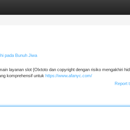
tegories
Register
Login
uhi pada Bunuh Jiwa
in layanan slot {Olxtoto dan copyright dengan risiko mengakhiri hid
yang komprehensif untuk
https://www.afanyc.com/
Report t