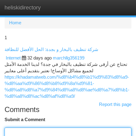
heliskidirectory
Togg
navi
Home
1
شركة تنظيف بالبخار و بجدة: الحل الأفضل للنظافة
Internet
32 days ago
marchllg356199
تحتاج عن أرقى شركة تنظيف بالبخار في جدة؟ لدينا الخدمة الأمثل
لجميع مشاكل الأوساخ! نعتبر بتقديم أعلى معايير
https://khadamatweb.com/%d8%b4%d8%b1%d9%83%d8%a9-
%d8%aa%d9%86%d8%b8%d9%8a%d9%81-
%d8%a8%d8%a7%d9%84%d8%a8%d8%ae%d8%a7%d8%b1-
%d8%a8%d8%ac%d8%af%d8%a9/
Report this page
Comments
Submit a Comment