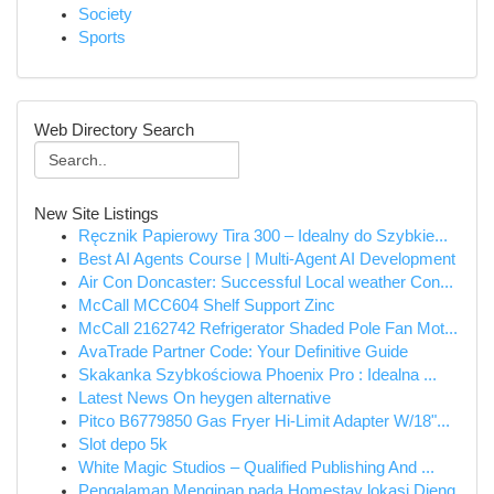
Society
Sports
Web Directory Search
New Site Listings
Ręcznik Papierowy Tira 300 – Idealny do Szybkie...
Best AI Agents Course | Multi-Agent AI Development
Air Con Doncaster: Successful Local weather Con...
McCall MCC604 Shelf Support Zinc
McCall 2162742 Refrigerator Shaded Pole Fan Mot...
AvaTrade Partner Code: Your Definitive Guide
Skakanka Szybkościowa Phoenix Pro : Idealna ...
Latest News On heygen alternative
Pitco B6779850 Gas Fryer Hi-Limit Adapter W/18"...
Slot depo 5k
White Magic Studios – Qualified Publishing And ...
Pengalaman Menginap pada Homestay lokasi Dieng