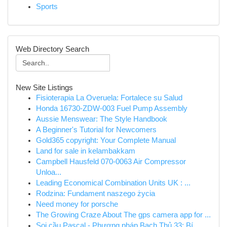
Sports
Web Directory Search
New Site Listings
Fisioterapia La Overuela: Fortalece su Salud
Honda 16730-ZDW-003 Fuel Pump Assembly
Aussie Menswear: The Style Handbook
A Beginner's Tutorial for Newcomers
Gold365 copyright: Your Complete Manual
Land for sale in kelambakkam
Campbell Hausfeld 070-0063 Air Compressor
Unloa...
Leading Economical Combination Units UK : ...
Rodzina: Fundament naszego życia
Need money for porsche
The Growing Craze About The gps camera app for ...
Soi cầu Pascal - Phương pháp Bạch Thủ 33: Bí ...