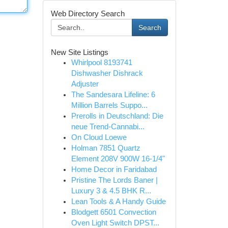
Web Directory Search
Search
New Site Listings
Whirlpool 8193741
Dishwasher Dishrack
Adjuster
The Sandesara Lifeline: 6
Million Barrels Suppo...
Prerolls in Deutschland: Die
neue Trend-Cannabi...
On Cloud Loewe
Holman 7851 Quartz
Element 208V 900W 16-1/4"
Home Decor in Faridabad
Pristine The Lords Baner |
Luxury 3 & 4.5 BHK R...
Lean Tools & A Handy Guide
Blodgett 6501 Convection
Oven Light Switch DPST...