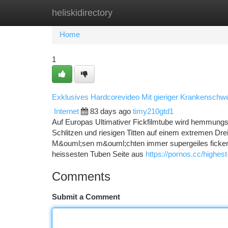
heliskidirectory
Home
New Site Listings
Add Site
Ca
Home
1
Exklusives Hardcorevideo Mit gieriger Krankenschw
Internet
83 days ago
timy210gtd1
Auf Europas Ultimativer Fickfilmtube wird hemmungs
Schlitzen und riesigen Titten auf einem extremen Dr
M&ouml;sen m&ouml;chten immer supergeiles ficken.
heissesten Tuben Seite aus
https://pornos.cc/highest
Comments
Submit a Comment