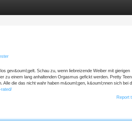
tegories
Register
Login
ester
los gev&ouml;gelt. Schau zu, wenn liebreizende Weiber mit gierigen
eier zu einem lang anhaltenden Orgasmus gefickt werden. Pretty Teen
 Alle die das nicht wahr haben m&ouml;gen, k&ouml;nnen sich bei d
-rated/
Report t