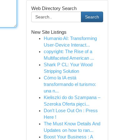
Web Directory Search
Search
New Site Listings
Humanio AI: Transforming
User-Device Interact...
copyright: The Rise of a
Multifaceted American ...
Shark P CL: Your Wood
Stripping Solution
Cómo la IA está
transformando el turismo:
una n...
Kieliszki do do Szampana –
Szeroka Oferta pięci...
Don't Lose Out On : Press
Here !
The Must Know Details And
Updates on how to ran...
Boost Your Business : A