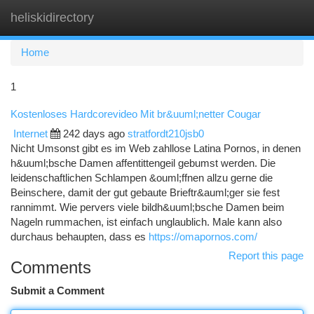
heliskidirectory
Togg
navi
Home
1
Kostenloses Hardcorevideo Mit br&uuml;netter Cougar
Internet
242 days ago
stratfordt210jsb0
Nicht Umsonst gibt es im Web zahllose Latina Pornos, in denen
h&uuml;bsche Damen affentittengeil gebumst werden. Die
leidenschaftlichen Schlampen &ouml;ffnen allzu gerne die
Beinschere, damit der gut gebaute Brieftr&auml;ger sie fest
rannimmt. Wie pervers viele bildh&uuml;bsche Damen beim
Nageln rummachen, ist einfach unglaublich. Male kann also
durchaus behaupten, dass es
https://omapornos.com/
Report this page
Comments
Submit a Comment