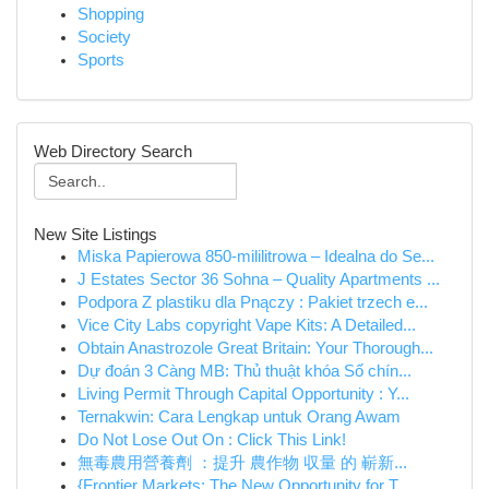
Shopping
Society
Sports
Web Directory Search
New Site Listings
Miska Papierowa 850-mililitrowa – Idealna do Se...
J Estates Sector 36 Sohna – Quality Apartments ...
Podpora Z plastiku dla Pnączy : Pakiet trzech e...
Vice City Labs copyright Vape Kits: A Detailed...
Obtain Anastrozole Great Britain: Your Thorough...
Dự đoán 3 Càng MB: Thủ thuật khóa Số chín...
Living Permit Through Capital Opportunity : Y...
Ternakwin: Cara Lengkap untuk Orang Awam
Do Not Lose Out On : Click This Link!
無毒農用營養劑 ：提升 農作物 収量 的 嶄新...
{Frontier Markets: The New Opportunity for T...