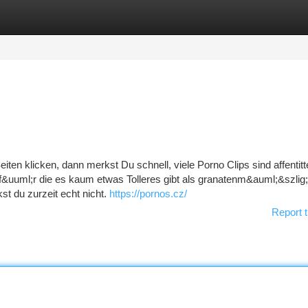
tegories
Register
Login
iten klicken, dann merkst Du schnell, viele Porno Clips sind affentitt
f&uuml;r die es kaum etwas Tolleres gibt als granatenm&auml;&szlig
t du zurzeit echt nicht.
https://pornos.cz/
Report t