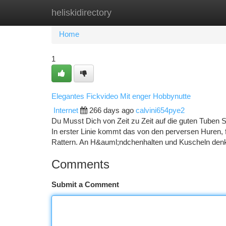
heliskidirectory
Home
New Site Listings
Add Site
Ca
Home
1
Elegantes Fickvideo Mit enger Hobbynutte
Internet
266 days ago
calvini654pye2
Du Musst Dich von Zeit zu Zeit auf die guten Tuben Se
In erster Linie kommt das von den perversen Huren, 
Rattern. An H&auml;ndchenhalten und Kuscheln denks
Comments
Submit a Comment