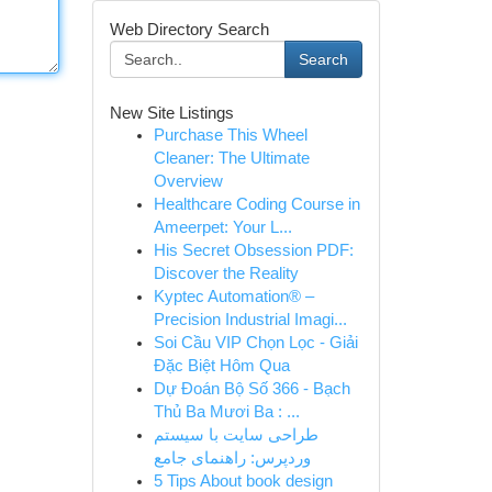
Web Directory Search
Search
New Site Listings
Purchase This Wheel
Cleaner: The Ultimate
Overview
Healthcare Coding Course in
Ameerpet: Your L...
His Secret Obsession PDF:
Discover the Reality
Kyptec Automation® –
Precision Industrial Imagi...
Soi Cầu VIP Chọn Lọc - Giải
Đặc Biệt Hôm Qua
Dự Đoán Bộ Số 366 - Bạch
Thủ Ba Mươi Ba : ...
طراحی سایت با سیستم
وردپرس: راهنمای جامع
5 Tips About book design