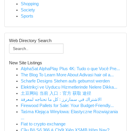
Shopping
Society
Sports
Web Directory Search
New Site Listings
AlphaSat AlphaPlay Plus 4K: Tudo o que Você Pre...
The Blog To Learn More About Adivasi hair oil a...
Scharfe Designs Stehen aufs gebumst werden
Elektrikçi ve Uyducu Hizmetlerinde Nelere Dikka...
土豆网站 当前 入口：官方 获取 途径
الاشتراك في سمارترز : كل ما تحتاجه لمعرفة
Firewood Pallets for Sale: Your Budget-Friendly...
Taśma Klejąca Winylowa: Elastyczne Rozwiązania
...
Fiat to crypto exchange
Cầu Bộ Số 366 & Chốt Xiên XSMB Hôm Nay?