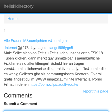
heliskidirectory
Togg
navi
Home
1
Alle Frauen M&ouml;chten v&ouml;geln
Internet
273 days ago
solangei986ygn5
Male Sollte sich von Zeit zu Zeit zu den unzensierten FSK 18
Tuben klicken, dann merkt guy unmittelbar, s&auml;mtliche
Fickfilme sind affentittengeil. Schuld hieran tragen
verst&auml;ndlicherweise die attraktiven Ladys, file&uuml;r die
es wenig Geileres gibt als hemmungsloses Knattern. Overall
gratis findest du im WWW ungez&auml;hlte Interracial Porno
Films, in denen
https://pornoclips.adult-vod.tv/
Report this page
Comments
Submit a Comment