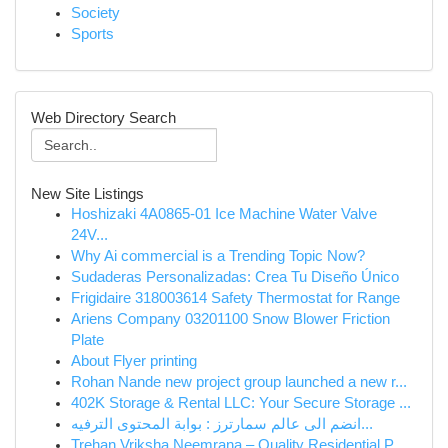
Society
Sports
Web Directory Search
New Site Listings
Hoshizaki 4A0865-01 Ice Machine Water Valve
24V...
Why Ai commercial is a Trending Topic Now?
Sudaderas Personalizadas: Crea Tu Diseño Único
Frigidaire 318003614 Safety Thermostat for Range
Ariens Company 03201100 Snow Blower Friction
Plate
About Flyer printing
Rohan Nande new project group launched a new r...
402K Storage & Rental LLC: Your Secure Storage ...
انضم الى عالم سمارترز : بوابة المحتوى الترفيه...
Trehan Vriksha Neemrana – Quality Residential P...