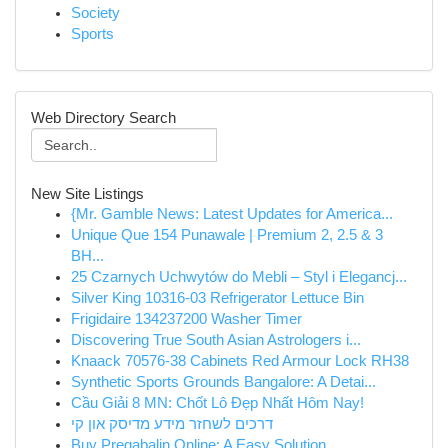
Society
Sports
Web Directory Search
New Site Listings
{Mr. Gamble News: Latest Updates for America...
Unique Que 154 Punawale | Premium 2, 2.5 & 3
BH...
25 Czarnych Uchwytów do Mebli – Styl i Elegancj...
Silver King 10316-03 Refrigerator Lettuce Bin
Frigidaire 134237200 Washer Timer
Discovering True South Asian Astrologers i...
Knaack 70576-38 Cabinets Red Armour Lock RH38
Synthetic Sports Grounds Bangalore: A Detai...
Cầu Giải 8 MN: Chốt Lô Đẹp Nhất Hôm Nay!
דרכים לשחזר מידע מדיסק און קי
Buy Pregabalin Online: A Easy Solution