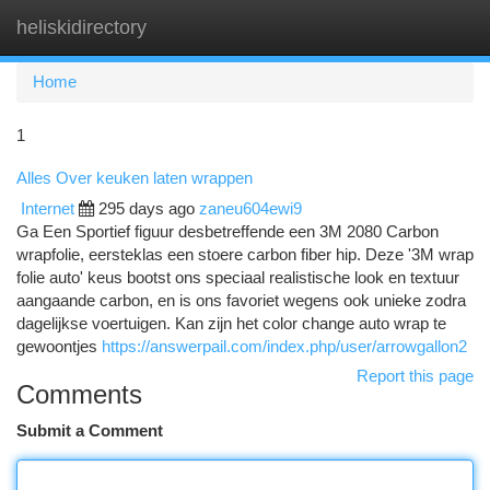
heliskidirectory
Togg
navi
Home
1
Alles Over keuken laten wrappen
Internet
295 days ago
zaneu604ewi9
Ga Een Sportief figuur desbetreffende een 3M 2080 Carbon
wrapfolie, eersteklas een stoere carbon fiber hip. Deze '3M wrap
folie auto' keus bootst ons speciaal realistische look en textuur
aangaande carbon, en is ons favoriet wegens ook unieke zodra
dagelijkse voertuigen. Kan zijn het color change auto wrap te
gewoontjes
https://answerpail.com/index.php/user/arrowgallon2
Report this page
Comments
Submit a Comment