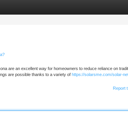
tegories
Register
Login
na?
ona are an excellent way for homeowners to reduce reliance on tradit
gs are possible thanks to a variety of
https://solarsme.com/solar-net-
Report t