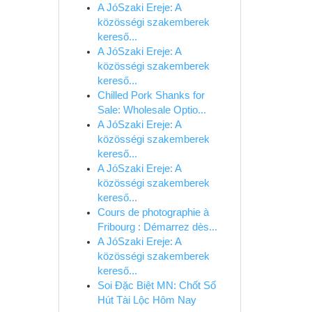
A JóSzaki Ereje: A
közösségi szakemberek
kereső...
A JóSzaki Ereje: A
közösségi szakemberek
kereső...
Chilled Pork Shanks for
Sale: Wholesale Optio...
A JóSzaki Ereje: A
közösségi szakemberek
kereső...
A JóSzaki Ereje: A
közösségi szakemberek
kereső...
Cours de photographie à
Fribourg : Démarrez dès...
A JóSzaki Ereje: A
közösségi szakemberek
kereső...
Soi Đặc Biệt MN: Chốt Số
Hút Tài Lộc Hôm Nay