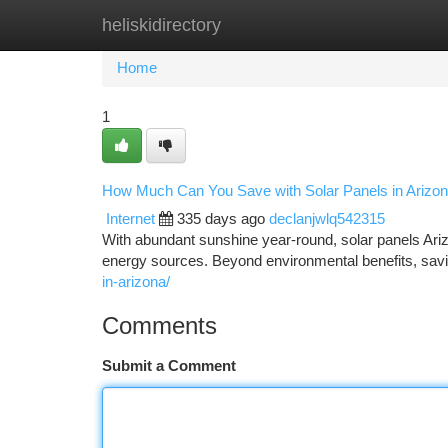
heliskidirectory
Home
New Site Listings
Add Site
Ca
Home
1
How Much Can You Save with Solar Panels in Arizo
Internet
335 days ago
declanjwlq542315
With abundant sunshine year-round, solar panels Ariz
energy sources. Beyond environmental benefits, savin
in-arizona/
Comments
Submit a Comment