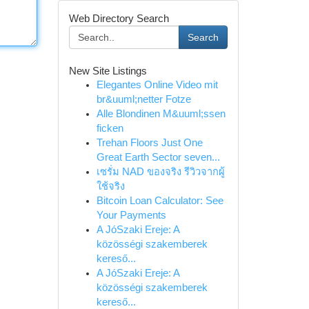
Web Directory Search
Search
New Site Listings
Elegantes Online Video mit
br&uuml;netter Fotze
Alle Blondinen M&uuml;ssen
ficken
Trehan Floors Just One
Great Earth Sector seven...
เซรั่ม NAD ของจริง รีวิวจากผู้
ใช้จริง
Bitcoin Loan Calculator: See
Your Payments
A JóSzaki Ereje: A
közösségi szakemberek
kereső...
A JóSzaki Ereje: A
közösségi szakemberek
kereső...