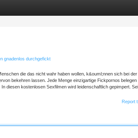
tegories
Register
Login
n gnadenlos durchgefickt
enschen die das nicht wahr haben wollen, k&ouml;nnen sich bei der
iervon bekehren lassen. Jede Menge einzigartige Fickpornos belegen
 In diesen kostenlosen Sexfilmen wird leidenschaftlich gepimpert. Sei
Report t