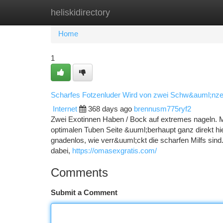
heliskidirectory
Home
New Site Listings
Add Site
Ca
Home
1
Scharfes Fotzenluder Wird von zwei Schw&auml;nze
Internet
368 days ago
brennusm775ryf2
Zwei Exotinnen Haben / Bock auf extremes nageln. M
optimalen Tuben Seite &uuml;berhaupt ganz direkt h
gnadenlos, wie verr&uuml;ckt die scharfen Milfs sind.
dabei,
https://omasexgratis.com/
Comments
Submit a Comment