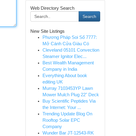
Web Directory Search
Search
New Site Listings
Phương Pháp Soi Số 7777:
Mở Cánh Cửa Giàu Có
Cleveland 05101 Convection
Steamer Ignitor Elec...
Best Wealth Management
Company in India
Everything About book
editing UK
Murray 7103453YP Lawn
Mower Mulch Plug 22" Deck
Buy Scientific Peptides Via
the Internet: Your ...
Trending Update Blog On
Rooftop Solar EPC
Company
Wunder Bar JT-12543-RK