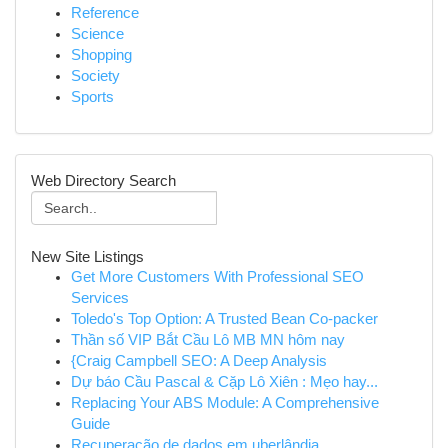
Reference
Science
Shopping
Society
Sports
Web Directory Search
New Site Listings
Get More Customers With Professional SEO
Services
Toledo's Top Option: A Trusted Bean Co-packer
Thần số VIP Bắt Cầu Lô MB MN hôm nay
{Craig Campbell SEO: A Deep Analysis
Dự báo Cầu Pascal & Cặp Lô Xiên : Mẹo hay...
Replacing Your ABS Module: A Comprehensive
Guide
Recuperação de dados em uberlândia