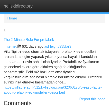
heliskidirectory
Togg
navi
Home
1
The 2-Minute Rule For prefabrik
Internet
601 days ago
ashleighv395far3
Villa Tipi bir evde oturmak isteyenler prefabrik ev modelleri
arasından seçim yaparak yıllar boyunca hayalini kurdukları
standartta bir evin sahibi olabiliyorlar. Prefabrik ev fiyatlarının
geleneksel evlere göre oldukça aşağıda olduğundan
bahsetmiştik. Peki m2 bazlı ortalama fiyatları
karşılaştırdığımızda nasıl bir tablo karşımıza çıkıyor. Prefabrik
evinizi inşa etmeye başlamadan önce...
https://villaprefabrik912.kylieblog.com/32069176/5-easy-facts-
about-prefabrik-ev-modelleri-described
Report this page
Comments